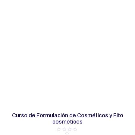
e
5
Curso de Formulación de Cosméticos y Fito
cosméticos
V