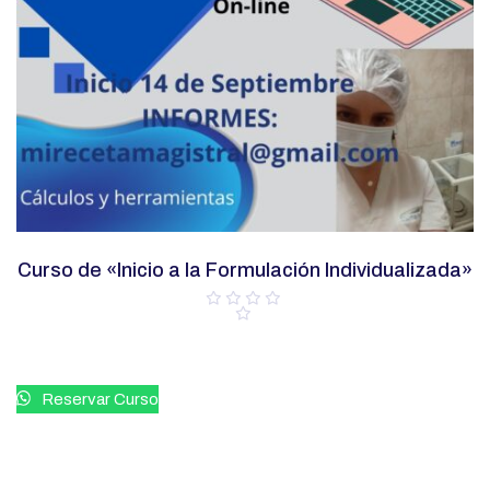
Curso de «Inicio a la Formulación Individualizada»
V
a
l
o
r
a
Reservar Curso
d
o
c
o
n
0
d