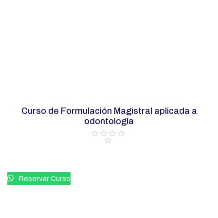
Curso de Formulación Magistral aplicada a
odontología
V
a
l
o
r
a
Reservar Curso
d
o
c
o
n
0
d